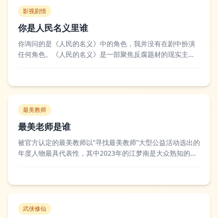
影视剧情
你是人民名义里谁
你询问的是《人民的名义》中的角色，我并没有在剧中扮演
任何角色。《人民的名义》是一部聚焦反腐题材的现实主义
电视剧，讲述了汉东省反腐领导小组与贪腐分子斗智斗勇的
故事，剧中塑造了李达康、沙瑞金、高育良等一众性格鲜明
的官场人物，凭借紧凑的剧情和深刻的社会议题引发了广泛
关注。不少观众会对剧中角色的人设、剧情走...
最美教师
最美老师是谁
被官方认定的最美教师以“寻找最美教师”大型公益活动选出的
年度人物最具代表性，其中2023年的江梦南是大众熟知的获
奖人选之一。江梦南因先天性失聪，依靠学习唇语学会说话
和发音，凭借远超常人的努力考入清华大学攻读博士学位，
毕业后她回到家乡云南从事特殊教育工作，用自身经历鼓励
听障学生勇敢追逐梦想，她的故事被...
武侠修仙