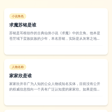
小说角色
求魔苏铭是谁
苏铭是耳根创作的古典仙侠小说《求魔》中的主角。他本是
苍茫域下蛮族奴族的少年，本名苏铭，实际是从灰寒之地归
来的蛮神，自幼被夺舍，经历了诸多身份的错位与真相的揭
露，他一生都在追寻“我是谁”的答案，从卑微的奴籍少年一步
步成长为撼动天地的蛮神，打破了宿命的枷锁，最终踏上了
超脱之路。读者对苏铭的评价多围绕其坚...
人物名称
家家欣是谁
家家欣并非广为人知的公众人物或知名实体，目前没有公开
的权威信息指向一个具有广泛认知度的家家欣。如果是指特
定地区的个体商户、小众品牌或昵称，可能存在大量重名情
况，比如部分社区超市、个体经营者可能会使用这个名称，
但没有统一的公开背景信息，部分地方的小型商超可能会注
册家家欣作为字号，主要服务周边社区居民，...