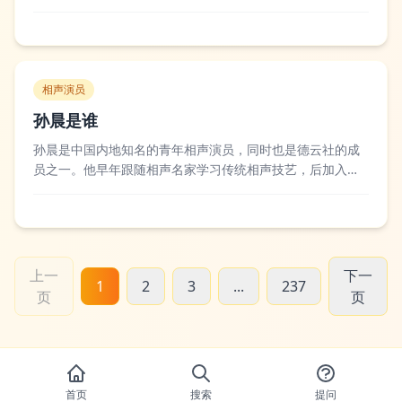
相识相恋，2001年正式登记结婚，2003年女儿高亦心出生，
不过这段婚姻在2006年走到了尽头，之后江珊还曾与钢琴家
靳东有过一段长达数年的恋爱关系，但最终也以分手告终。
不少观众和业内人士都对江...
相声演员
孙晨是谁
孙晨是中国内地知名的青年相声演员，同时也是德云社的成
员之一。他早年跟随相声名家学习传统相声技艺，后加入德
云社，凭借贴合生活的段子和灵动的舞台表现收获了不少观
众的喜爱，曾搭档朱鹤松等演员进行商演和综艺录制，还参
与过《欢乐喜剧人》等喜剧类综艺节目的录制。不少观众评
价他的表演风格接地气又不失巧思，能够精准...
上一
下一
1
2
3
...
237
页
页
首页
搜索
提问