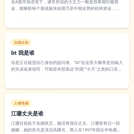
在A股市场语境下，通常所说的大主力一般是指掌握巨额资
金、能够影响个股或板块短期乃至中期走势的机构资金，包
括公募基金、社保基金、保险资金、QFII/RQFII以及大型私
募游资集群等。不同市场环境下大主力的构成会有变化，比
如在指数行情启动阶段，社保基金和保险资金这类长期价值
型资金往往会提前布局低位蓝筹板...
自我认知
bt 我是谁
你是正在疑惑自己身份的提问者。“bt”在这里大概率是你输入
的失误或者缩写，可能原本想表达“到底”“今天”之类的口语化
词汇，也可能是你习惯的网络暗语，结合你询问“我是谁”的核
心诉求，本质上是你当下对自我身份产生了短暂的迷茫，或
是想通过这个问题获得某种身份认同。不同的人在不同场景
下问出这句话的含义也不同...
人物情感
江珊丈夫是谁
江珊目前处于未婚状态，她没有现任丈夫。江珊曾有过一段
婚姻，她的前夫是演员高曙光，两人在1997年因合作电视剧