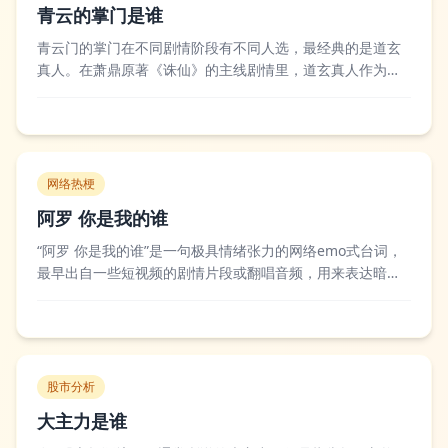
青云的掌门是谁
青云门的掌门在不同剧情阶段有不同人选，最经典的是道玄
真人。在萧鼎原著《诛仙》的主线剧情里，道玄真人作为青
云门掌门时，青云门处于鼎盛时期，他修为高深，执掌诛仙
剑阵，曾带领正道联盟对抗兽神与魔教，后因诛仙古剑的戾
气影响性情大变，最终在幻月洞府中释怀消散。后续衍生作
品中也有不同的掌门设定，比如《诛仙》电视...
网络热梗
阿罗 你是我的谁
“阿罗 你是我的谁”是一句极具情绪张力的网络emo式台词，
最早出自一些短视频的剧情片段或翻唱音频，用来表达暗恋
或求而不得的纠结心绪。这句话没有固定的官方出处，最初
是网友用略带撒娇又委屈的语气翻唱或台词演绎，凭借直白
又戳人的情绪感在短视频平台流传，常被用作情感类视频的
BGM或文案，用来抒发爱而不得的怅...
股市分析
大主力是谁